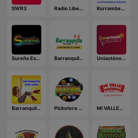
SWR3
Radio Libertad 600 AM
Kurrambera Stereo
Sureña Estereo
Barranquilla AM
Uniautónoma FM
Barranquilla Web
Pickotera Radio
MI VALLENATISIMA