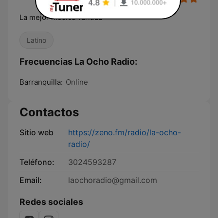
La mejor música variada
Latino
Frecuencias La Ocho Radio:
Barranquilla:
Online
Contactos
Sitio web
https://zeno.fm/radio/la-ocho-
radio/
Teléfono:
3024593287
Email:
laochoradio@gmail.com
Redes sociales