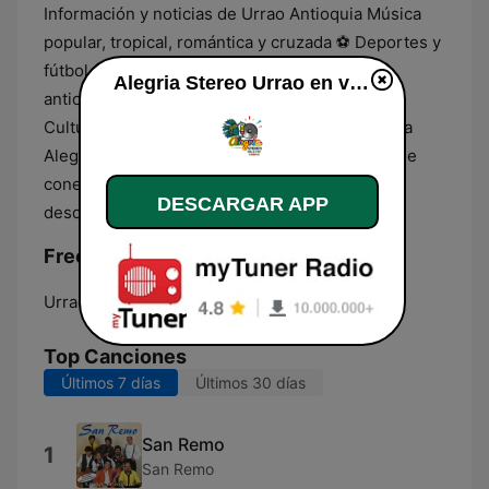
Información y noticias de Urrao Antioquia Música
popular, tropical, romántica y cruzada ⚽ Deportes y
fútbol colombiano Actualidad del Suroeste
Alegria Stereo Urrao en vivo
antioqueño Programas sociales y comunitarios
Cultura, tradiciones y turismo de Urrao Escucha
Alegría Stereo 89.4 FM, la emisora ​​de Urrao que
conecta a toda la comunidad. ? Transmitiendo
DESCARGAR APP
desde Urrao, Antioquia – Colombia
Frecuencias Alegria Stereo Urrao:
Urrao:
89.4 FM
Top Canciones
Últimos 7 días
Últimos 30 días
San Remo
1
San Remo