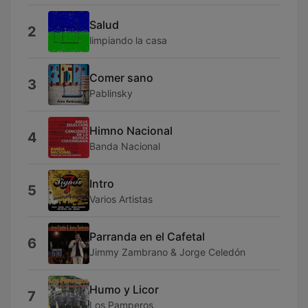
Salud
2
limpiando la casa
Comer sano
3
Pablinsky
Himno Nacional
4
Banda Nacional
Intro
5
Varios Artistas
Parranda en el Cafetal
6
Jimmy Zambrano & Jorge Celedón
Humo y Licor
7
Los Pamperos