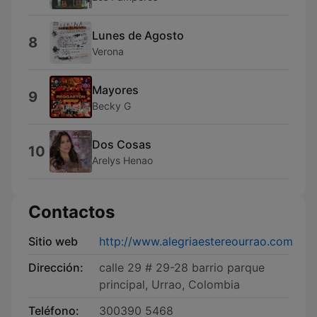
Lunes de Agosto
8
Verona
Mayores
9
Becky G
Dos Cosas
10
Arelys Henao
Contactos
Sitio web
http://www.alegriaestereourrao.com
Dirección:
calle 29 # 29-28 barrio parque
principal, Urrao, Colombia
Teléfono:
300390 5468