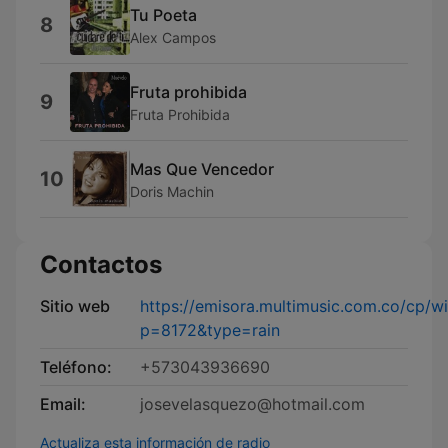
Tu Poeta
8
Alex Campos
Fruta prohibida
9
Fruta Prohibida
Mas Que Vencedor
10
Doris Machin
Contactos
Sitio web
https://emisora.multimusic.com.co/cp/wi
p=8172&type=rain
Teléfono:
+573043936690
Email:
josevelasquezo@hotmail.com
Actualiza esta información de radio