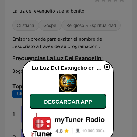
La luz del evangelio suena bonito
Cristiana
Gospel
Religioso & Espiritualidad
Emisora creada para exaltar el nombre de
Jesucristo a través de su programación .
Frecuencias La Luz Del Evangelio:
La Luz Del Evangelio en vivo
Bogotá:
Online
Top Canciones
Últimos 7 días
Últimos 30 días
DESCARGAR APP
Lena
1
Intérprete Desconocido
Carnavales de la Paz