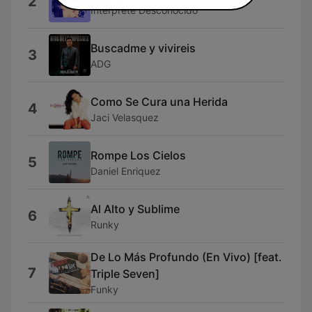
2
Intérprete Desconocido
Buscadme y vivireis
3
ADG
Como Se Cura una Herida
4
Jaci Velasquez
Rompe Los Cielos
5
Daniel Enriquez
Al Alto y Sublime
6
Runky
De Lo Más Profundo (En Vivo) [feat.
7
Triple Seven]
Funky