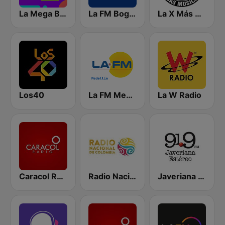
La Mega Bogotá
La FM Bogotá
La X Más Música 103.9 FM
Los40
La FM Medellín
La W Radio
Caracol Radio Medellín
Radio Nacional de Colombia Bogotá 95.9 FM
Javeriana Estéreo 91.9 FM