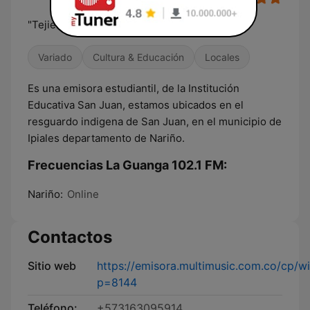
"Tejiendo la palabra"
Variado
Cultura & Educación
Locales
Es una emisora estudiantil, de la Institución
Educativa San Juan, estamos ubicados en el
resguardo indigena de San Juan, en el municipio de
Ipiales departamento de Nariño.
Frecuencias La Guanga 102.1 FM:
Nariño:
Online
Contactos
Sitio web
https://emisora.multimusic.com.co/cp/wi
p=8144
Teléfono:
+573163095914