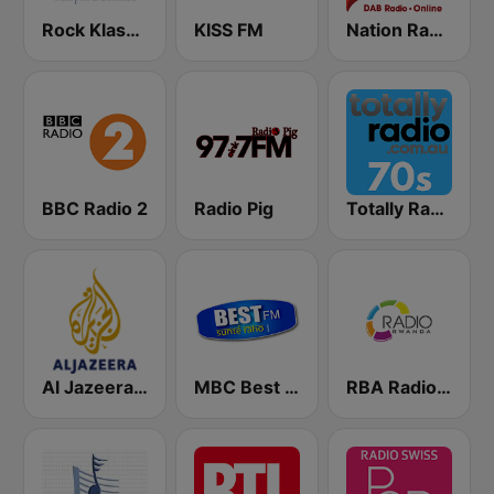
Rock Klassiker
KISS FM
Nation Radio 60s
BBC Radio 2
Radio Pig
Totally Radio 70s
Al Jazeera Arabic (قناة الجزيرة)
MBC Best FM
RBA Radio Rwanda