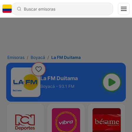
Emisoras
Boyacá
La FM Duitama
La FM Duitama
Boyacá - 93.1 FM