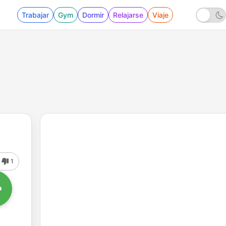
Trabajar
Gym
Dormir
Relajarse
Viaje
1