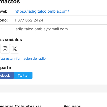
ntactos
 web
https://ladigitalcolombia.com/
fono:
1 877 652 2424
:
ladigitalcolombia@gmail.com
s sociales
liza esta información de radio
artir
cebook
Twitter
isoras Colombianas
Recursos