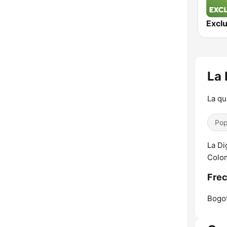
La 
La qu
Pop
La Di
Colom
Frec
Bogot