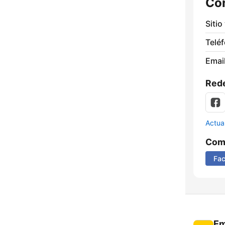
Co
Sitio
Telé
Email
Rede
Actua
Comp
Fa
Em