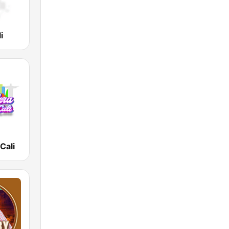
i
Cali