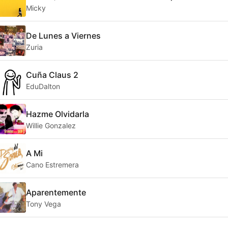
Micky
De Lunes a Viernes
Zuria
Cuña Claus 2
EduDalton
Hazme Olvidarla
Willie Gonzalez
A Mi
Cano Estremera
Aparentemente
Tony Vega