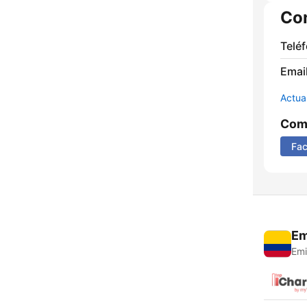
Co
Telé
Email
Actua
Comp
Fa
Em
Emi