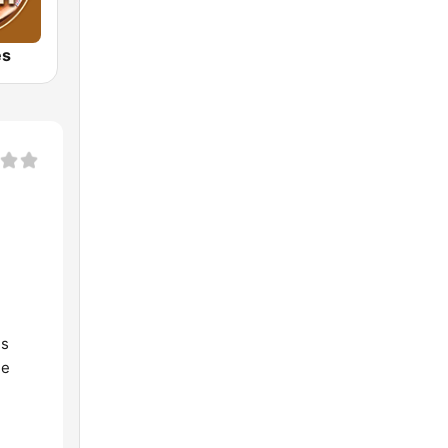
es
es
ue