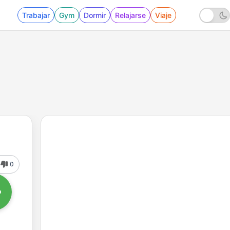
Trabajar
Gym
Dormir
Relajarse
Viaje
0