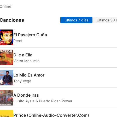
Online
 Canciones
Últimos 7 días
Últimos 30 
El Pasajero Cuña
Peret
Dile a Ella
Victor Manuelle
Lo Mio Es Amor
Tony Vega
A Donde Iras
Luisito Ayala & Puerto Rican Power
Prince (Online-Audio-Converter.Com)