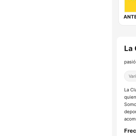
La 
pasió
Var
La Cl
quien
Somos
depor
acom
Frec