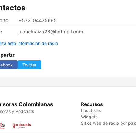
ntactos
fono:
+573104475695
:
juaneloaiza28@hotmail.com
liza esta información de radio
artir
cebook
Twitter
isoras Colombianas
Recursos
Locutores
soras y Podcasts
Widgets
Sitios web de radio por paí