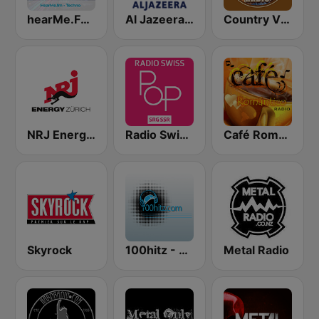
hearMe.FM Techno
Al Jazeera Arabic (قناة الجزيرة)
Country Vibes
NRJ Energy Zürich
Radio Swiss Pop
Café Romántico Radio
Skyrock
100hitz - Metal
Metal Radio