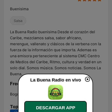
Buenisima
Salsa
La Buena Radio buenisima Desde el corazón del
Caribe, mezclamos salsa, sabor africano,
merengue, vallenato y clásicos de la verbena con la
fuerza de la información que importa. Ademas es
una emisora perteneciente al sistema CMC Centro
de Medios del Caribe, Ritmo, cultura y verdad en un
solo dial. Somos música. Somos noticias. Somos La
Buena.
La Buena Radio en vivo
Frecuencias La Buena Radio:
Bogotá:
101.6 FM
Top Canciones
DESCARGAR APP