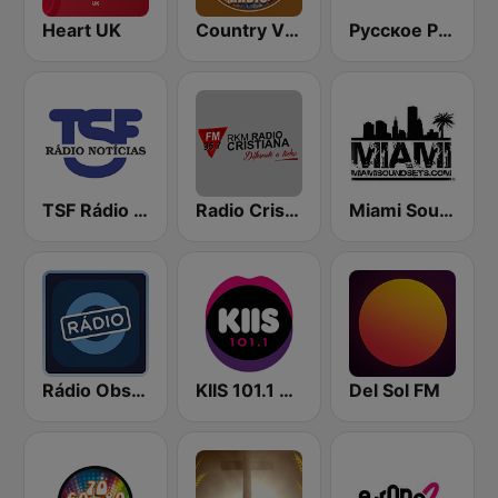
Heart UK
Country Vibes
Русское Радио
TSF Rádio Notícias
Radio Cristiana
Miami SoundSets
Rádio Observador
KIIS 101.1 Melbourne
Del Sol FM