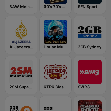
3AW Melbourne
60's 70's Oldies
SEN Sports 1116 AM
Al Jazeera Arabic (قناة الجزيرة)
House Music Radio
2GB Sydney
2SM Super Radio
KTPK Classic Country 106.9
SWR3