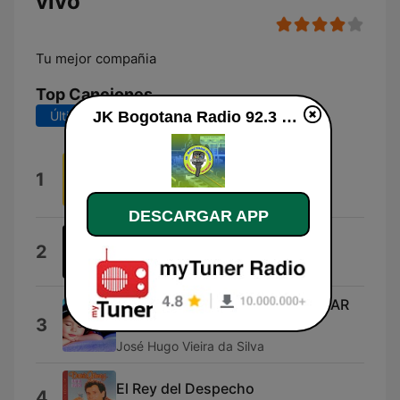
vivo
Tu mejor compañia
Top Canciones
Últimos 7 días
Últimos 30 días
JK Bogotana Radio 92.3 en vivo
Prince (Online-Audio-
1
Converter.Com)
Micky
DESCARGAR APP
Campos de la mente
2
Emisora
♫♫♫ 9 HORAS CANÇÃO DE NINAR
3
RELAXANTE ♫♫♫
José Hugo Vieira da Silva
El Rey del Despecho
4