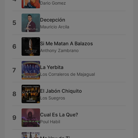
Dario Gomez
Decepción
5
Mauricio Arcila
Si Me Matan A Balazos
6
Anthony Zambrano
La Yerbita
7
Los Corraleros de Majagual
El Jabón Chiquito
8
Los Suegros
Cual Es La Que?
9
Poul Habil