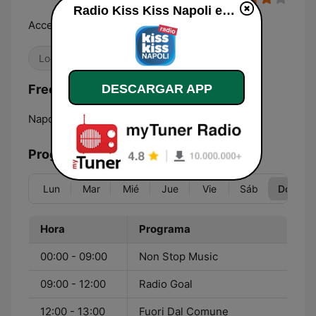
Radio Kiss Kiss Napoli en vivo
Accende la città
Locales
Frecuencias Radio Kiss Kiss Napoli:
DESCARGAR APP
Napoli:
103.0 FM
Programación
Lun
Mar
Mié
Jue
Vie
Sáb
Dom
Hora
Programa
00:00 - 09:00
Non Stop Music
09:00 - 12:00
Radio Goal
12:00 - 13:00
Fuori Dal Comune