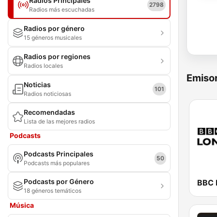
Radios Principales
2798
Radios más escuchadas
Radios por género
15 géneros musicales
Radios por regiones
Radios locales
Emisor
Noticias
101
Radios noticiosas
Recomendadas
Lista de las mejores radios
Podcasts
Podcasts Principales
50
Podcasts más populares
Podcasts por Género
BBC 
18 géneros temáticos
Música