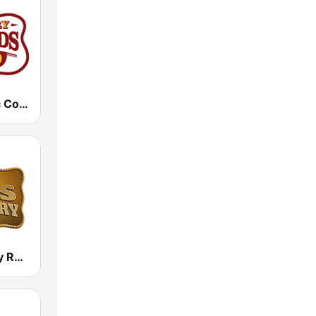
KTPK Classic Country 106.9
Boss Country Radio