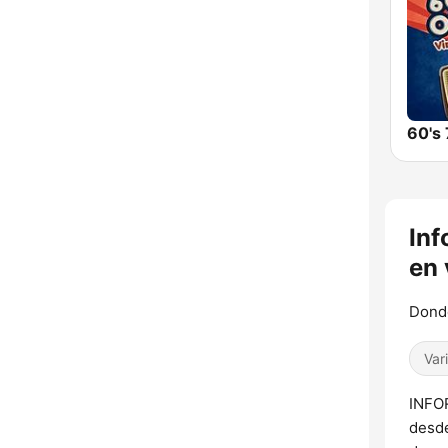
60's 
Inf
en 
Donde
Var
INFO
desde