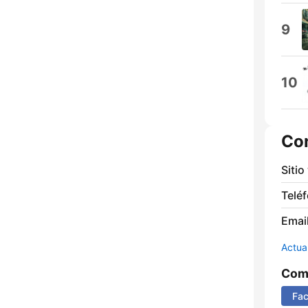
9
10
Co
Sitio
Telé
Email
Actua
Comp
Fa