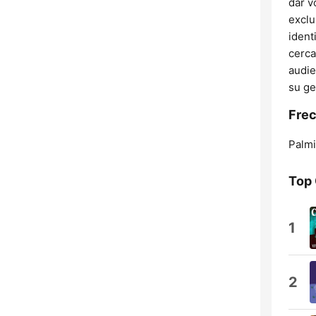
dar v
exclu
ident
cerca
audie
su ge
Frec
Palmi
Top
1
2