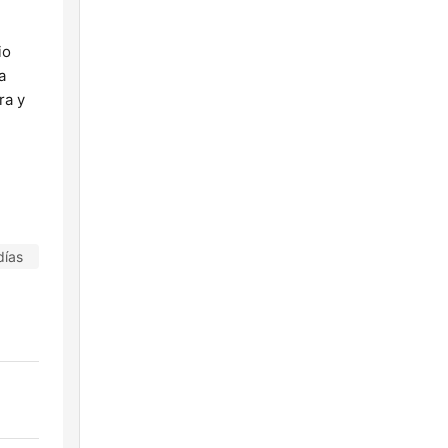
io
a
ra y
días