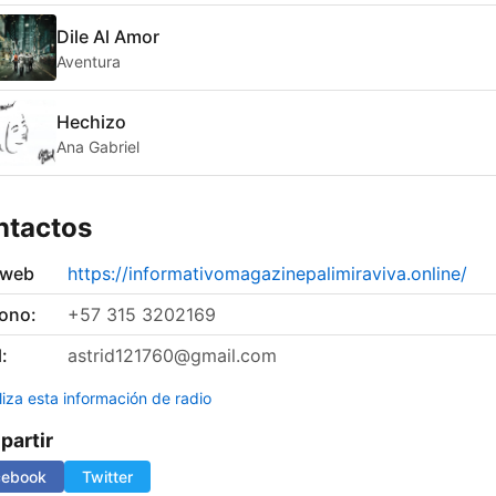
Dile Al Amor
Aventura
Hechizo
Ana Gabriel
ntactos
 web
https://informativomagazinepalimiraviva.online/
fono:
+57 315 3202169
:
astrid121760@gmail.com
liza esta información de radio
artir
cebook
Twitter