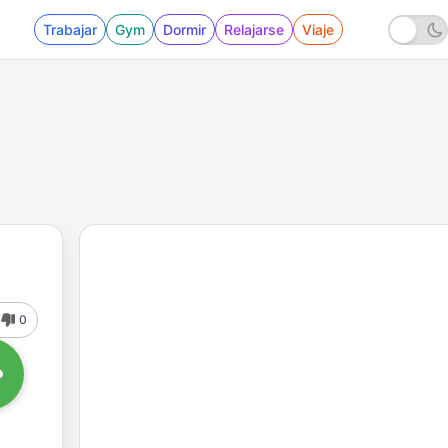
Trabajar
Gym
Dormir
Relajarse
Viaje
0