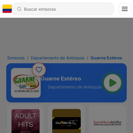
Emisoras
Departamento de Antioquia
Guarne Estéreo
Guarne Estéreo
tioquia - 88.1 FM