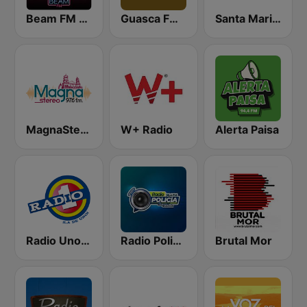
Beam FM - Adult Hits
Guasca FM 88.9
Santa Maria de la Paz 1560 AM
MagnaStereo
W+ Radio
Alerta Paisa
Radio Uno La Ceja
Radio Policia Medellín 96.4 FM
Brutal Mor