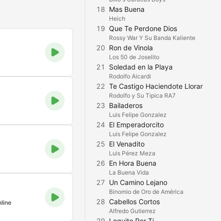
18
Mas Buena
Heich
19
Que Te Perdone Dios
Rossy War Y Su Banda Kaliente
20
Ron de Vinola
Los 50 de Joselito
21
Soledad en la Playa
Rodolfo Aicardi
22
Te Castigo Haciendote Llorar
Rodolfo y Su Tipica RA7
23
Bailaderos
Luis Felipe Gonzalez
24
El Emperadorcito
Luis Felipe Gonzalez
25
El Venadito
Luis Pérez Meza
26
En Hora Buena
La Buena Vida
27
Un Camino Lejano
Binomio de Oro de América
28
Cabellos Cortos
line
Alfredo Gutierrez
29
Loquito Por Ti