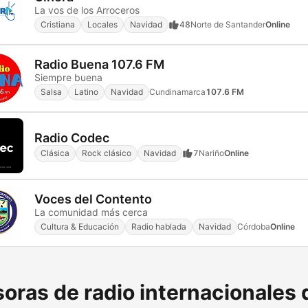
La vos de los Arroceros
Cristiana
Locales
Navidad
48
Norte de Santander
Online
Radio Buena 107.6 FM
Siempre buena
Salsa
Latino
Navidad
Cundinamarca
107.6 FM
Radio Codec
Clásica
Rock clásico
Navidad
7
Nariño
Online
Voces del Contento
La comunidad más cerca
Cultura & Educación
Radio hablada
Navidad
Córdoba
Online
oras de radio internacionales 