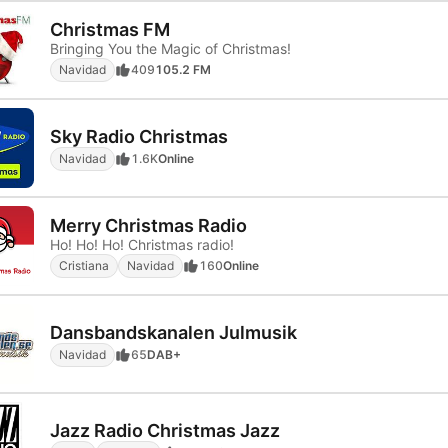
Christmas FM
Bringing You the Magic of Christmas!
Navidad
409
105.2 FM
Sky Radio Christmas
Navidad
1.6K
Online
Merry Christmas Radio
Ho! Ho! Ho! Christmas radio!
Cristiana
Navidad
160
Online
Dansbandskanalen Julmusik
Navidad
65
DAB+
Jazz Radio Christmas Jazz