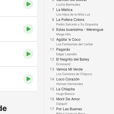
Lucho Bermudez
7
La Matica
Los Hijos de la Niña Luz
8
La Pollera Colora
Pedro Salcedo y Su Orquesta
9
Estas buenisima - Merengue
Mega Hits
10
Agüita 'e Coco
Los Fantasmas del Caribe
11
Pagarás
Edgar Leandro
12
El Negrito del Batey
Ecosound
13
Vamos Mi Verde
Los Cantores de Chipuco
14
Loco Corazón
Hernan Hernandez
15
La Chispita
Hugo Blanco
16
Morir De Amor
Daiquiri
de
17
Por Las Buenas
Billo's Caracas Boys