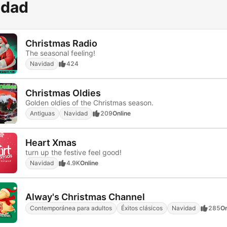
idad
Christmas Radio
The seasonal feeling!
Navidad
424
Christmas Oldies
Golden oldies of the Christmas season.
Antiguas
Navidad
209
Online
Heart Xmas
turn up the festive feel good!
Navidad
4.9K
Online
Alway's Christmas Channel
Contemporánea para adultos
Éxitos clásicos
Navidad
285
On