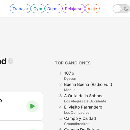
Trabajar
Gym
Dormir
Relajarse
Viaje
ad
5
TOP CANCIONES
1
107.6
Dyvour
2
Buena Buena (Radio Edit)
Manuel
3
A Orilla de la Sabana
o
Los Alegres De Occidente
4
El Viejito Parrandero
Los Compadres
5
Campo y Ciudad
Groundbreaker
6
Carmen De Bolivar