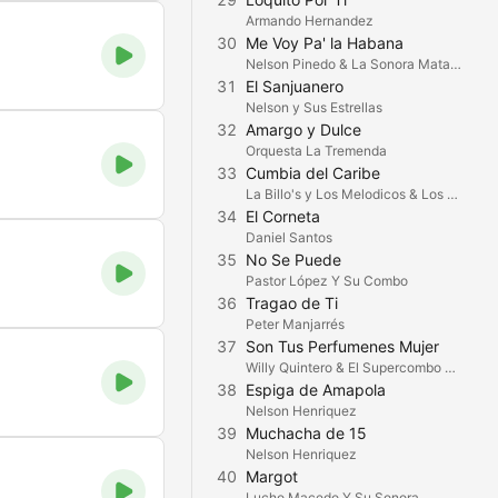
Armando Hernandez
30
Me Voy Pa' la Habana
Nelson Pinedo & La Sonora Matancera
31
El Sanjuanero
Nelson y Sus Estrellas
32
Amargo y Dulce
Orquesta La Tremenda
33
Cumbia del Caribe
La Billo's y Los Melodicos & Los Melodicos
34
El Corneta
Daniel Santos
35
No Se Puede
Pastor López Y Su Combo
36
Tragao de Ti
Peter Manjarrés
37
Son Tus Perfumenes Mujer
Willy Quintero & El Supercombo Los Tropicales
38
Espiga de Amapola
Nelson Henriquez
39
Muchacha de 15
Nelson Henriquez
40
Margot
Lucho Macedo Y Su Sonora