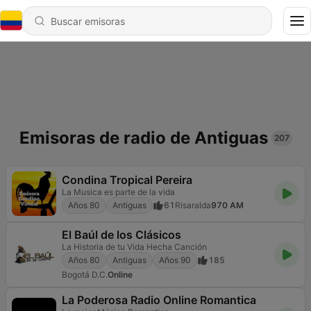
Emisoras de radio de Antiguas
207
Condina Tropical Pereira
La Musica es parte de la vida
Años 80
Antiguas
61
Risaralda
970 AM
El Baúl de los Clásicos
La Historia de tu Vida Hecha Canción
Años 80
Antiguas
Años 90
185
Bogotá D.C.
Online
La Poderosa Radio Online Romantica