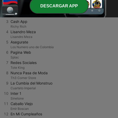
1
Richy Richy
DESCARGAR APP
Mahlow
2
Corazón Enamorado
SUPERGRUPO COLOMBIA
3
Cash App
Richy Rich
4
Lisandro Meza
Lisandro Meza
5
Asegurate
Los Numero uno de Colombia
6
Pagina Web
Splac
7
Redes Sociales
Tote King
8
Nunca Pasa de Moda
Th3 Corner Store
9
La Cumbia del Monstruo
Cuarteto Imperial
10
Inter 1
Sinetone
11
Caballo Viejo
Emir Boscan
12
En Mi Cumpleaños