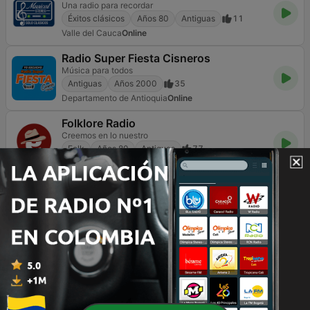
Una radio para recordar
Éxitos clásicos
Años 80
Antiguas
11
Valle del Cauca
Online
Radio Super Fiesta Cisneros
Música para todos
Antiguas
Años 2000
35
Departamento de Antioquia
Online
Folklore Radio
Creemos en lo nuestro
Folk
Años 80
Antiguas
77
Santander
Online
Página
2
de
11
<
2
3
4
>
>>
TOP CANCIONES