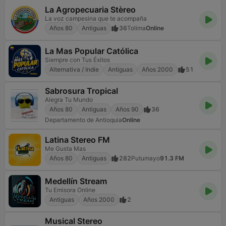
La Agropecuaria Stèreo
La voz campesina que te acompaña
Años 80
Antiguas
36
Tolima
Online
La Mas Popular Católica
Siempre con Tus Éxitos
Alternativa / Indie
Antiguas
Años 2000
51
Sabrosura Tropical
Alegra Tu Mundo
Años 80
Antiguas
Años 90
36
Departamento de Antioquia
Online
Latina Stereo FM
Me Gusta Mas
Años 80
Antiguas
282
Putumayo
91.3 FM
Medellín Stream
Tu Emisora Online
Antiguas
Años 2000
2
Musical Stereo