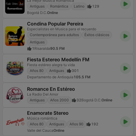
La mejor Música Romantica
Antiguas
Romántica
Latino
129
Bogotá D.C.
Online
Condina Popular Pereira
Especialistas en Musica para el recuerdo
Contemporánea para adultos
Éxitos clásicos
Antiguas
1
Risaralda
90.5 FM
Fiesta Estereo Medellín FM
Fiesta estéreo alegra tu vida
Años 80
Antiguas
301
Departamento de Antioquia
105.5 FM
Romance En Estéreo
La Radio Del Amor
Antiguas
Años 2000
32
Bogotá D.C.
Online
Enamorate Stereo
Música romántica
Años 80
Antiguas
Años 90
192
Valle del Cauca
Online