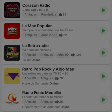
Corazón Radio
... una radio para ti
Antiguas
Romántica
39
La Max Popular
Siempre te acompaña con Tus Éxitos
Antiguas
Años 2000
72
La Retro radio
24 horas de clásicos
Años 80
Antiguas
Años 90
124
Tolima
Online
Retro Pop Rock y Algo Más
Los éxitos retro de los 70 80 y 90
Años 80
Antiguas
70
Norte de Santander
Online
Radio Fenix Medellin
El poder de renacer tu música
Años 80
Antiguas
35
Departamento de Antioquia
Online