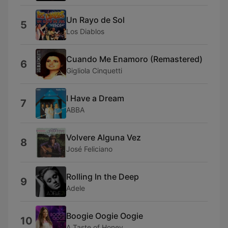
Un Rayo de Sol
5
Los Diablos
Cuando Me Enamoro (Remastered)
6
Gigliola Cinquetti
I Have a Dream
7
ABBA
Volvere Alguna Vez
8
José Feliciano
Rolling In the Deep
9
Adele
Boogie Oogie Oogie
10
A Taste of Honey