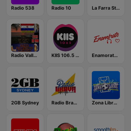
Radio 538
Radio 10
La Farra Stereo
Radio Vallenatos Clásicos
KIIS 106.5 FM
Enamorate Stereo
2GB Sydney
Radio Brava Colombia
Zona Libre De Humo