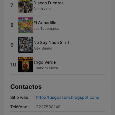
Discos Fuentes
7
Alcolirykoz
El Armadillo
8
Los Tupamaros
No Soy Nada Sin Ti
9
Alex Bueno
Trigo Verde
10
Lisandro Meza
Contactos
Sitio web
http://fuegosabor.blogspot.com/
Teléfono:
3237588148