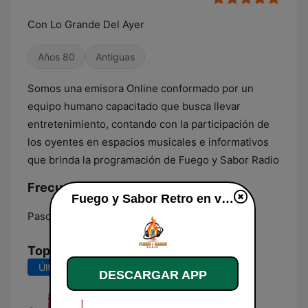
Con Lo Grande Del Ayer
Años 80
Antiguas
Somos una emisora Online conformado por un
equipo humano capacitado que busca llevar
entretenimiento, contando con la participación de
los oyentes en espacios musicales e informativos
que brinda la programación de Fuego y Sabor Radio
Frecuencias Fuego y Sabor Retro:
Fuego y Sabor Retro en vivo
Pasca:
Online
Top Canciones
Últimos 7 días
Últimos 30 días
DESCARGAR APP
Descarga