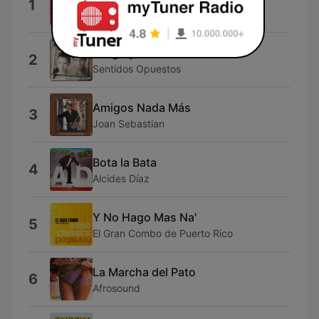
1
Fuego
Fuego y Pasión
2
Sentidos Opuestos
Amigos Nada Más
3
Joan Sebastian
Bota la Bata
4
Alcides Díaz
Y No Hago Mas Na'
5
El Gran Combo de Puerto Rico
La Marcha del Pato
6
Afrosound