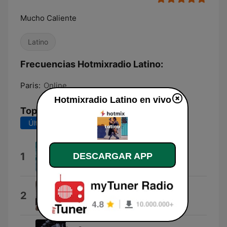
Mucho Caliente
Latino
Frecuencias Hotmixradio Latino:
Paris:
Online
Hotmixradio Latino en vivo
Top Canciones
Últimos 7 días
Últimos 30 días
4+
1
DESCARGAR APP
Omar Courtz
Tuki Tuki Tuki Tuki
2
TQuality Beatz