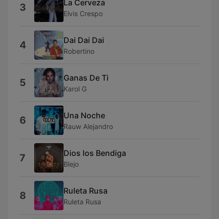
La Cerveza
3
Elvis Crespo
Dai Dai Dai
4
Robertino
Ganas De Ti
5
Karol G
Una Noche
6
Rauw Alejandro
Dios los Bendiga
7
Blejo
Ruleta Rusa
8
Ruleta Rusa