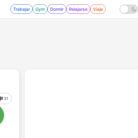
Trabajar
Gym
Dormir
Relajarse
Viaje
31