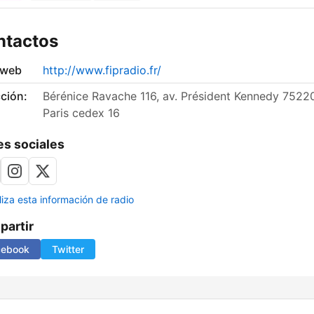
ntactos
 web
http://www.fipradio.fr/
ción:
Bérénice Ravache 116, av. Président Kennedy 7522
Paris cedex 16
s sociales
liza esta información de radio
artir
cebook
Twitter