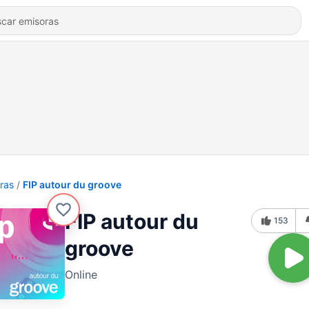
ras
FIP autour du groove
FIP autour du
153
groove
Online