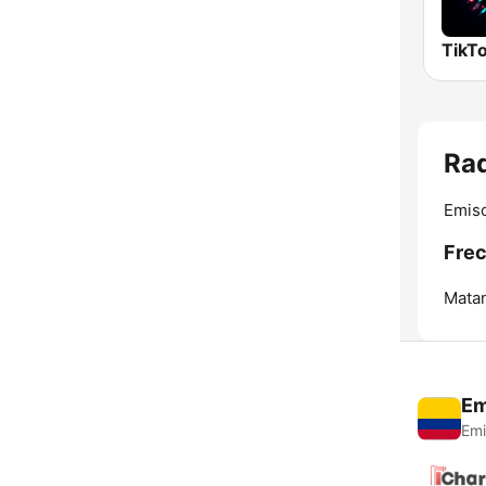
TikTo
Rad
Emis
Frec
Mata
Em
Emi