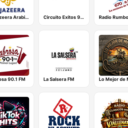
Al Jazeera Arabic (قناة الجزيرة)
Circuito Exitos 99.9 FM
Radio Rumb
osa 90.1 FM
La Salsera FM