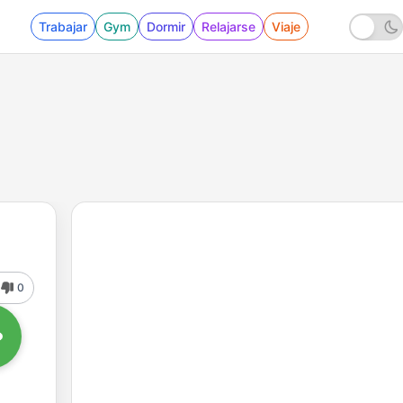
Trabajar
Gym
Dormir
Relajarse
Viaje
0