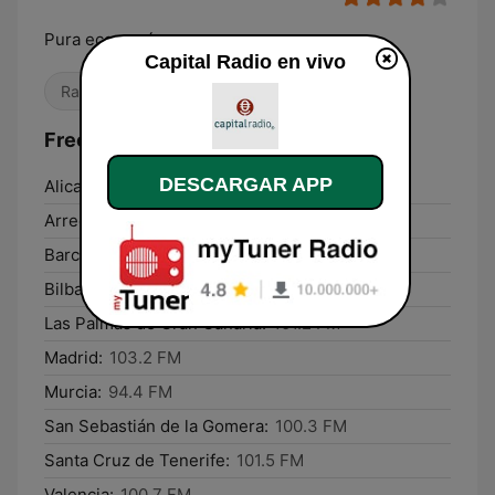
Pura economía
Capital Radio en vivo
Radio hablada
Frecuencias Capital Radio:
DESCARGAR APP
Alicante:
103.2 FM
Arrecife:
94.1 FM
Barcelona:
Online
Bilbao:
89.2 FM
Las Palmas de Gran Canaria:
101.2 FM
Madrid:
103.2 FM
Murcia:
94.4 FM
San Sebastián de la Gomera:
100.3 FM
Santa Cruz de Tenerife:
101.5 FM
Valencia:
100.7 FM