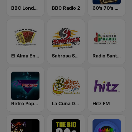
BBC London
BBC Radio 2
60's 70's Oldies
El Alma En Un Acordeon Emisora
Sabrosa Stereo
Radio Santander Online
Retro Popular
La Cuna Del Son
Hitz FM