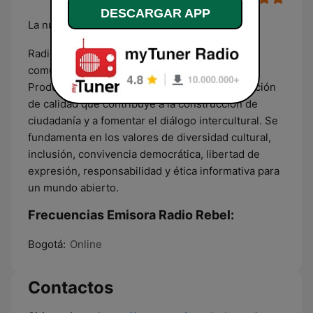
DESCARGAR APP
La nueva forma de escuchar la radio
Radio Rebel es una radiodifusora de servicio
comunitario, con carácter cultural y educativo.
Produce, transmite y promueve una programación
de calidad que contribuye a la construcción de
ciudadanía y a fomentar el diálogo intercultural. Se
fundamenta en los valores de diversidad cultural,
inclusión, convivencia democrática, libertad de
expresión, responsabilidad y ética informativa para
un mundo abierto.
Frecuencias Emisora Radio Rebel:
Bogotá:
Online
Contactos