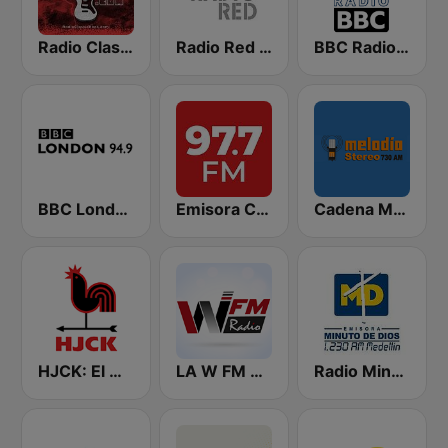
Radio Classic Rock
Radio Red Bogotá
BBC Radio 80s - Bravo Bogotá Colombia
BBC London
Emisora Cultural RAC
Cadena Melodia 730 AM
HJCK: El mundo en Bogotá
LA W FM RADIO
Radio Minuto de Dios Medellín