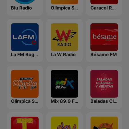
Blu Radio
Olímpica Stereo - Medellín 104.9 FM
Caracol Radio
La FM Bogotá
La W Radio
Bésame FM
Olímpica Stereo Cali 104.5 FM
Mix 89.9 FM Medellin
Baladas Clásicas y Viejitas Radio