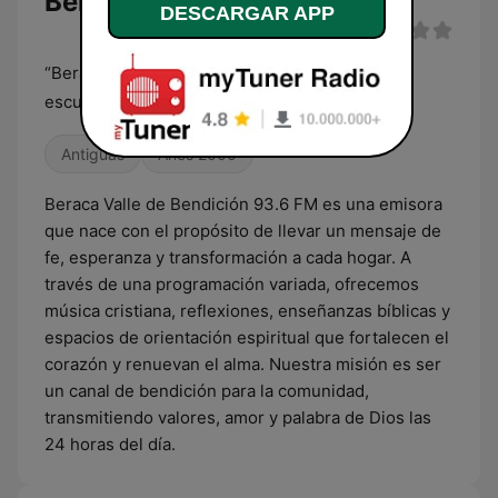
Bendición en vivo
DESCARGAR APP
“Beraca Valle de Bendición, donde la fe se
escucha.”“Encendiendo tu fe, 24/7.”
Antiguas
Años 2000
Beraca Valle de Bendición 93.6 FM es una emisora
que nace con el propósito de llevar un mensaje de
fe, esperanza y transformación a cada hogar. A
través de una programación variada, ofrecemos
música cristiana, reflexiones, enseñanzas bíblicas y
espacios de orientación espiritual que fortalecen el
corazón y renuevan el alma. Nuestra misión es ser
un canal de bendición para la comunidad,
transmitiendo valores, amor y palabra de Dios las
24 horas del día.