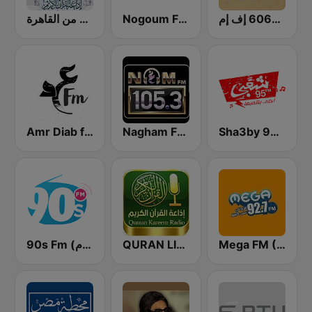
راديو 6060 إف إم
Nogoum FM 100.6 (نجوم فم)
إذاعة القرآن الكريم من القاهرة
Amr Diab fm عمرو دياب
Nagham FM 105.3 (نغم إف إم)
Sha3by 95 FM
90s Fm (تسعينات اف ام)
QURAN LIVE RADIO
Mega FM (ميجا إف إم)