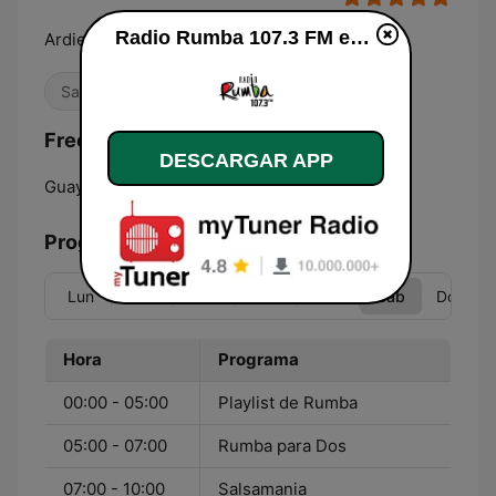
Radio Rumba 107.3 FM en vivo
Ardiente como su gente
Salsa
Reguetón
Latino
Frecuencias Radio Rumba 107.3 FM:
DESCARGAR APP
Guayaquil:
107.3 FM
Programación
Lun
Mar
Mié
Jue
Vie
Sáb
Dom
Hora
Programa
00:00 - 05:00
Playlist de Rumba
05:00 - 07:00
Rumba para Dos
07:00 - 10:00
Salsamania