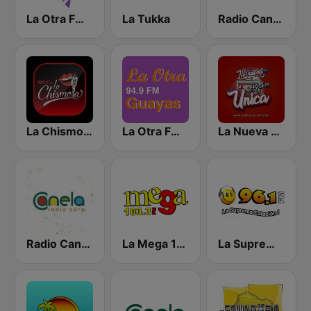
La Otra FM - Quito
La Tukka
Radio Canela Guayas
La Chismosa 104.1
La Otra FM - Guayaquil
La Nueva Unica 94.5 FM
Radio Canela Quito
La Mega 103.3 FM
La Suprema Estacion 96.1 FM