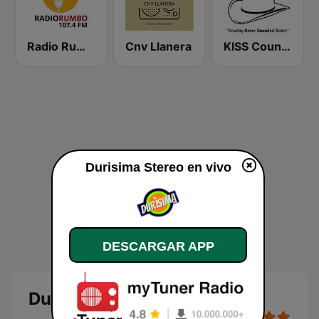
Radio Rumbo 107.4 FM
Cnv Llanera
KISS Country
Durisima Stereo en vivo
DESCARGAR APP
Durisima Stereo en vivo