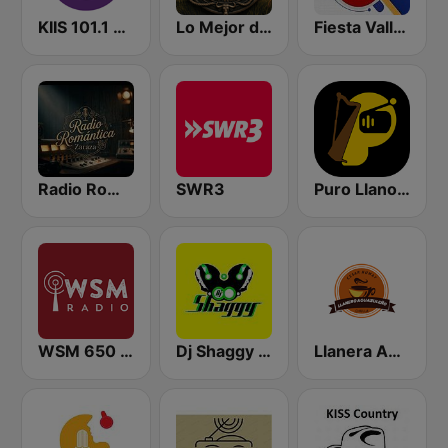
KIIS 101.1 Melbourne
Lo Mejor de Mi Llano
Fiesta Vallenata
Radio Romántica
SWR3
Puro Llano Radio
WSM 650 AM
Dj Shaggy Venezuela
Llanera Aguazuleño