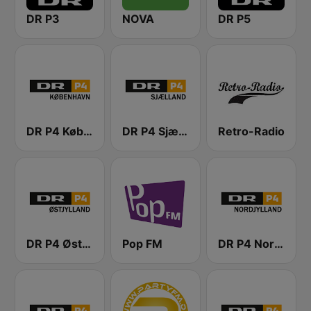
DR P3
NOVA
DR P5
DR P4 København
DR P4 Sjælland
Retro-Radio
DR P4 Østjyllands
Pop FM
DR P4 Nordjylland