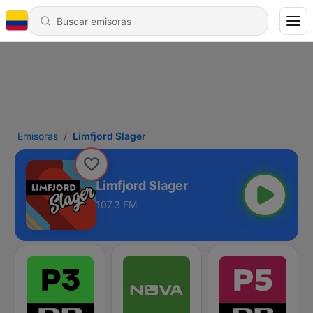
Emisoras
Limfjord Slager
Limfjord Slager
107.3 FM