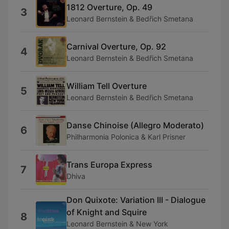
1812 Overture, Op. 49
3
Leonard Bernstein & Bedřich Smetana
Carnival Overture, Op. 92
4
Leonard Bernstein & Bedřich Smetana
William Tell Overture
5
Leonard Bernstein & Bedřich Smetana
Danse Chinoise (Allegro Moderato)
6
Philharmonia Polonica & Karl Prisner
Trans Europa Express
7
Dhiva
Don Quixote: Variation III - Dialogue
of Knight and Squire
8
Leonard Bernstein & New York