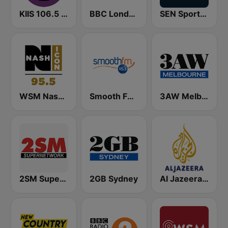
KIIS 106.5 FM
BBC London
SEN Sports 1116 AM
WSM Nash Icon 95.5 FM
Smooth FM 95.3 Sydney
3AW Melbourne
2SM Super Radio
2GB Sydney
Al Jazeera Arabic (قناة الجزيرة)