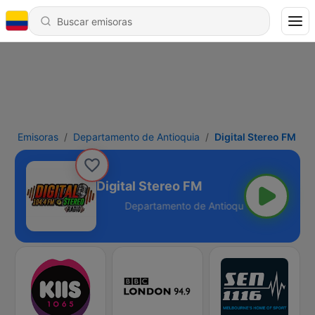
Emisoras
Departamento de Antioquia
Digital Stereo FM
Digital Stereo FM
ntioquia - 104.4 FM