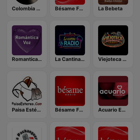
Colombia Bohemia
Bésame FM Manizales
La Bebeta
Romantica Voz
La Cantina Radio
Viejoteca Rumba y Recuerdo.
Paisa Estéreo
Bésame FM Bogotá
Acuario Estereo