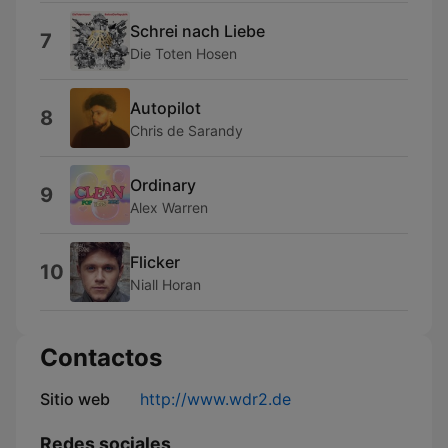
Schrei nach Liebe
7
Die Toten Hosen
Autopilot
8
Chris de Sarandy
Ordinary
9
Alex Warren
Flicker
10
Niall Horan
Contactos
Sitio web
http://www.wdr2.de
Redes sociales