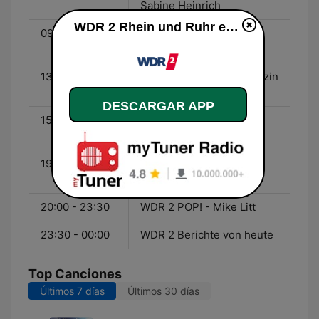
Sabine Heinrich
WDR 2 Rhein und Ruhr en vivo
09:00 - 13:00
WDR 2 Der Vormittag -
Jürgen Mayer
13:00 - 15:00
WDR 2 Das Mittagsmagazin
- Ralph Günther
DESCARGAR APP
15:00 - 19:00
WDR 2 Der Nachmittag -
Thorsten Schorn
19:00 - 20:00
WDR 2 Jörg Thadeusz -
Jörg Thadeusz
20:00 - 23:30
WDR 2 POP! - Mike Litt
23:30 - 00:00
WDR 2 Berichte von heute
Top Canciones
Últimos 7 días
Últimos 30 días