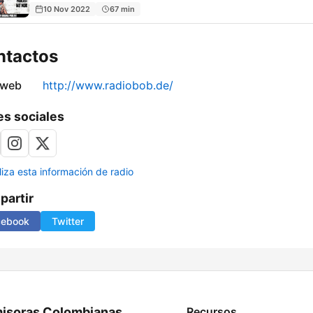
10 Nov 2022
67 min
ntactos
 web
http://www.radiobob.de/
s sociales
liza esta información de radio
artir
cebook
Twitter
isoras Colombianas
Recursos