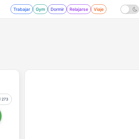
Trabajar
Gym
Dormir
Relajarse
Viaje
273