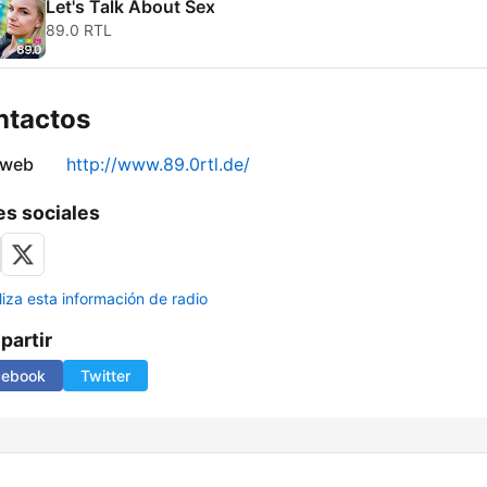
Let's Talk About Sex
89.0 RTL
ntactos
 web
http://www.89.0rtl.de/
s sociales
liza esta información de radio
artir
cebook
Twitter