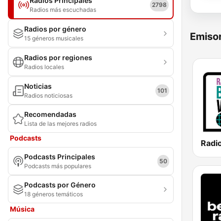
Radios Principales
2798
Radios más escuchadas
Radios por género
Emisor
15 géneros musicales
Radios por regiones
Radios locales
Noticias
101
Radios noticiosas
Recomendadas
Lista de las mejores radios
Podcasts
Podcasts Principales
50
Podcasts más populares
Podcasts por Género
18 géneros temáticos
Música