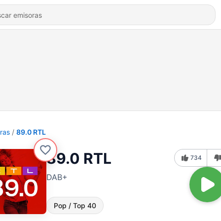
ras
89.0 RTL
89.0 RTL
734
DAB+
Pop / Top 40