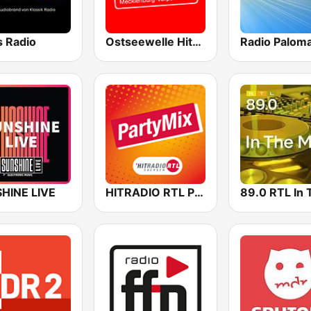
s Radio
Ostseewelle Hit-Radio 105.6
Radio Palom
HINE LIVE
HITRADIO RTL PartyMix