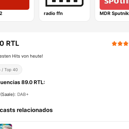
2
radio ffn
MDR Sputnik
.0 RTL
esten Hits von heute!
 / Top 40
uencias 89.0 RTL:
 (Saale):
DAB+
casts relacionados