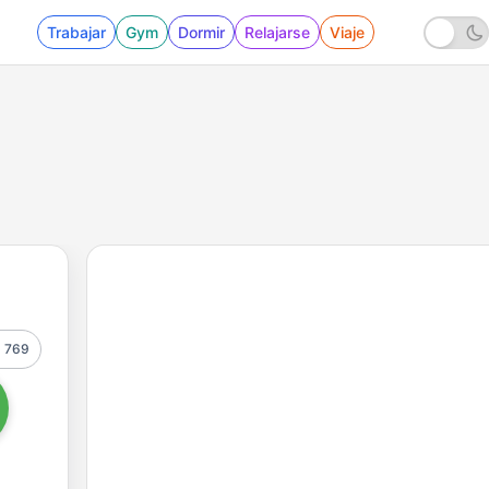
Trabajar
Gym
Dormir
Relajarse
Viaje
769