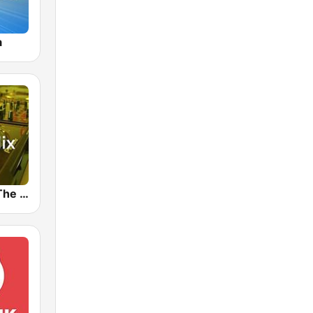
a
89.0 RTL In The Mix