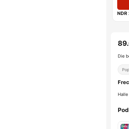
NDR 
89
Die b
Pop
Frec
Halle
Pod