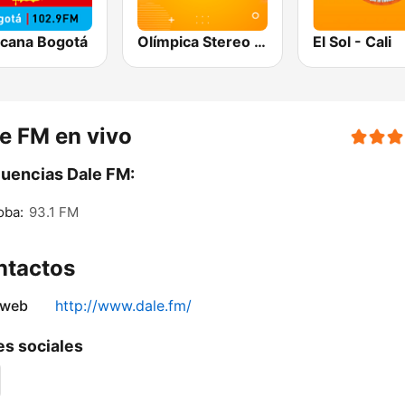
icana Bogotá
Olímpica Stereo Barranquilla 92.1 FM
El Sol - Cali
e FM en vivo
uencias Dale FM:
oba:
93.1 FM
ntactos
 web
http://www.dale.fm/
s sociales