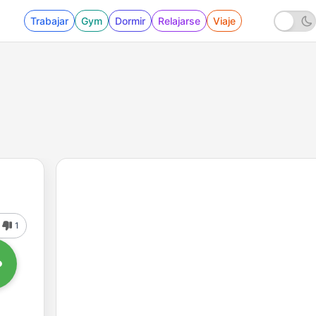
Trabajar
Gym
Dormir
Relajarse
Viaje
1