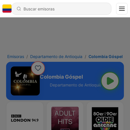
Emisoras
Departamento de Antioquia
Colombia Góspel
Colombia Góspel
 Antioquia - Online