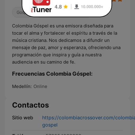
Gospel
Religioso & Espiritualidad
Colombia Góspel es una emisora diseñada para
tocar el alma y fortalecer el espíritu a través de la
música cristiana. Nos dedicamos a difundir un
mensaje de paz, amor y esperanza, ofreciendo una
programación que inspira y guía a nuestra
audiencia en su camino de fe.
Frecuencias Colombia Góspel:
Medellín:
Online
Contactos
Sitio web
https://colombiacrossover.com/colombi
gospel