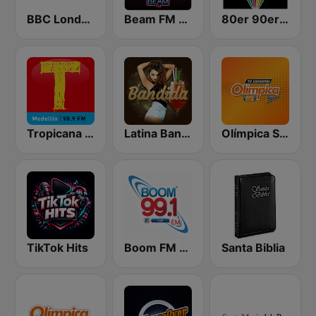
BBC London
Beam FM - Adult Hits
80er 90er OLDIE ANTENNE
Tropicana Medellín
Latina Bandida!
Olímpica Stereo - Medellín 104.9 FM
TikTok Hits
Boom FM 99.1
Santa Biblia