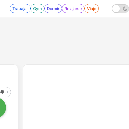
Trabajar
Gym
Dormir
Relajarse
Viaje
0