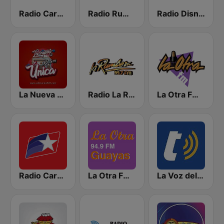
Radio Caracol 91.3 FM
Radio Rumba 107.3 FM
Radio Disney
La Nueva Unica 94.5 FM
Radio La Rumbera
La Otra FM - Quito
Radio Caravana
La Otra FM - Guayaquil
La Voz del Tomebamba