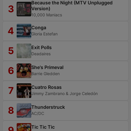
Because the Night (MTV Unplugged
3
Version)
10,000 Maniacs
Conga
4
Gloria Estefan
Exit Polls
5
Deadaires
She's Primeval
6
Barrie Gledden
Cuatro Rosas
7
Jimmy Zambrano & Jorge Celedón
Thunderstruck
8
AC/DC
Tic Tic Tic
9