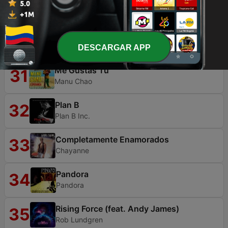
Cada paso que das
29
Fantoche
Alerta Aborigen
30
Aborigen
DESCARGAR APP
Me Gustas Tu
31
Manu Chao
Plan B
32
Plan B Inc.
Completamente Enamorados
33
Chayanne
Pandora
34
Pandora
Rising Force (feat. Andy James)
35
Rob Lundgren