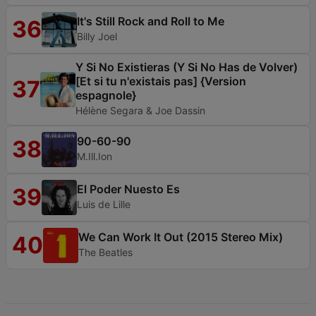
It's Still Rock and Roll to Me
36
Billy Joel
Y Si No Existieras (Y Si No Has de Volver)
[Et si tu n'existais pas] {Version
37
espagnole}
Hélène Segara & Joe Dassin
90-60-90
38
M.Ill.Ion
El Poder Nuesto Es
39
Luis de Lille
We Can Work It Out (2015 Stereo Mix)
40
The Beatles