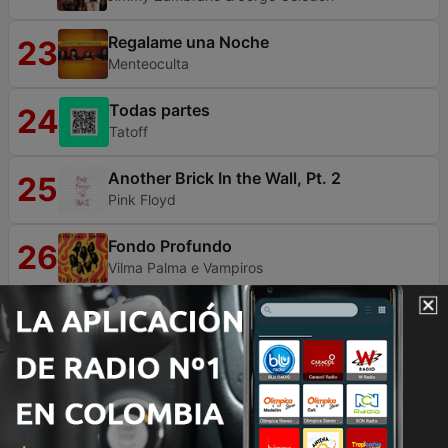
Regalame una Noche
23
Menteoculta
Todas partes
24
Tatoff
Another Brick In the Wall, Pt. 2
25
Pink Floyd
Fondo Profundo
26
Vilma Palma e Vampiros
Murmullos
27
Que Dios Te Bendiga
No Identificado
28
LioG-G