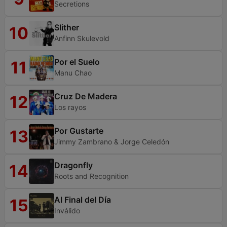
Secretions
Slither
10
Anfinn Skulevold
Por el Suelo
11
Manu Chao
Cruz De Madera
12
Los rayos
Por Gustarte
13
Jimmy Zambrano & Jorge Celedón
Dragonfly
14
Roots and Recognition
Al Final del Día
15
Inválido