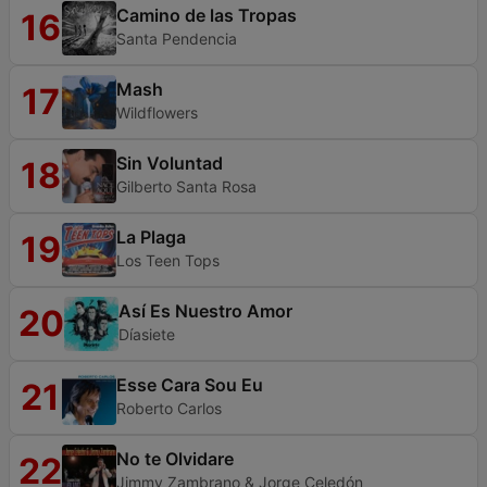
Camino de las Tropas
16
Santa Pendencia
Mash
17
Wildflowers
Sin Voluntad
18
Gilberto Santa Rosa
La Plaga
19
Los Teen Tops
Así Es Nuestro Amor
20
Díasiete
Esse Cara Sou Eu
21
Roberto Carlos
No te Olvidare
22
Jimmy Zambrano & Jorge Celedón