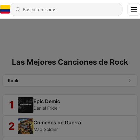
Las Mejores Canciones de Rock
Rock
Epic Demic
1
Daniel Fridell
Crímenes de Guerra
2
Mad Soldier