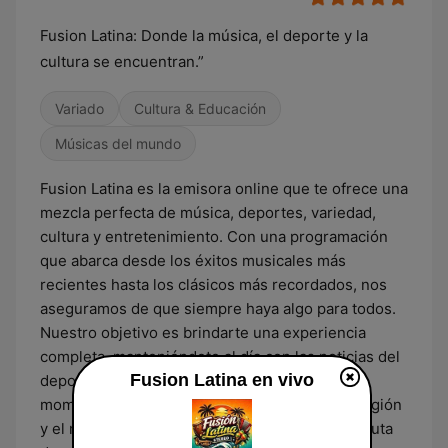
Fusion Latina: Donde la música, el deporte y la
cultura se encuentran.”
Variado
Cultura & Educación
Músicas del mundo
Fusion Latina es la emisora online que te ofrece una
mezcla perfecta de música, deportes, variedad,
cultura y entretenimiento. Con una programación
que abarca desde los éxitos musicales más
recientes hasta los clásicos más recordados, nos
aseguramos de que siempre haya algo para todos.
Nuestro objetivo es brindarte una experiencia
completa, manteniéndote al día con las noticias del
Fusion Latina en vivo
deporte, ofreciendo entretenimiento en cada
momento y celebrando la cultura de nuestra región
y el mundo. ¡Sintoniza Cañaveral Stereo y disfruta