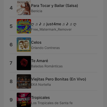
Para Tocar y Bailar (Salsa)
4
Benicia
ღ ♫ ♪ ♫ just4me ♫ ♪ ♫ ღ
5
Free_Watermark_Remover
Celos
6
Orlando Contreras
Te Amaré
7
Baladas Románticas
Viejitas Pero Bonitas (En Vivo)
8
EKA Norteña
Tropicales
9
Los Tropicales de Santa fe