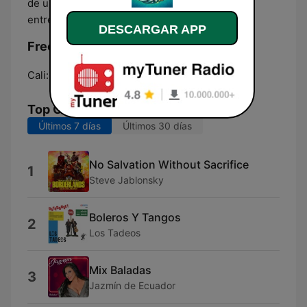
de una programación diversa que conecta,
entretiene e informa!
DESCARGAR APP
Frecuencias Fusion Latina:
Cali:
Online
Top Canciones
Últimos 7 días
Últimos 30 días
No Salvation Without Sacrifice
1
Steve Jablonsky
Boleros Y Tangos
2
Los Tadeos
Mix Baladas
3
Jazmín de Ecuador