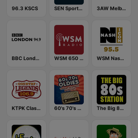
96.3 KSCS
SEN Sports 1116 AM
3AW Melbourne
BBC London
WSM 650 AM
WSM Nash Icon 95.5 FM
KTPK Classic Country 106.9
60's 70's Oldies
The Big 80s Station