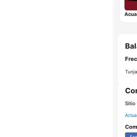
Acua
Bal
Frec
Tunja
Co
Sitio
Actua
Comp
Fa