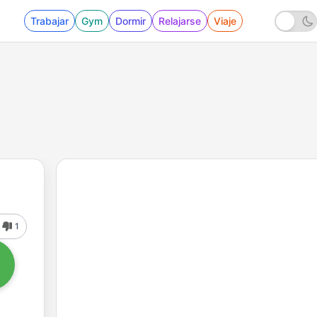
Trabajar
Gym
Dormir
Relajarse
Viaje
1