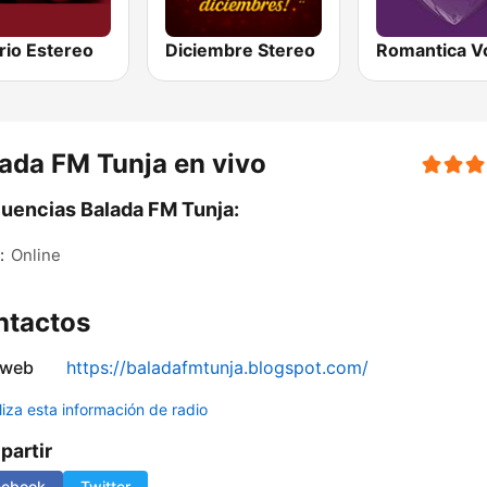
rio Estereo
Diciembre Stereo
Romantica V
ada FM Tunja en vivo
uencias Balada FM Tunja:
:
Online
ntactos
 web
https://baladafmtunja.blogspot.com/
liza esta información de radio
artir
cebook
Twitter