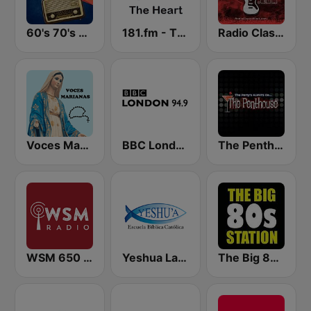
60's 70's Oldies
181.fm - The Heart (Love Songs)
Radio Classic Rock
Voces Marianas
BBC London
The Penthouse
WSM 650 AM
Yeshua La Voz de Jesucristo 1530 AM
The Big 80s Station