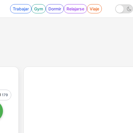
Trabajar
Gym
Dormir
Relajarse
Viaje
179