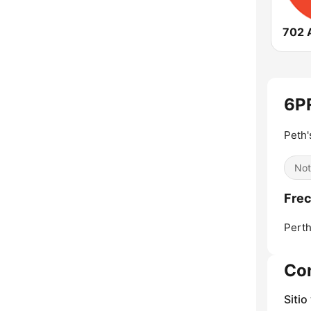
702 
6P
Peth'
Not
Fre
Perth
Co
Sitio