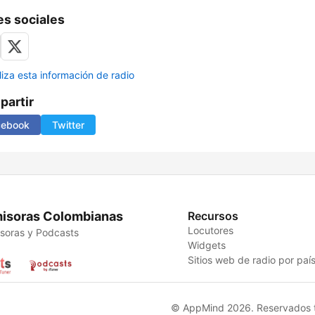
s sociales
liza esta información de radio
artir
cebook
Twitter
isoras Colombianas
Recursos
Locutores
soras y Podcasts
Widgets
Sitios web de radio por paí
© AppMind 2026. Reservados t