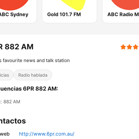
ABC Sydney
Gold 101.7 FM
R 882 AM
s favourite news and talk station
icias
Radio hablada
cuencias 6PR 882 AM:
:
882 AM
ntactos
 web
http://www.6pr.com.au/