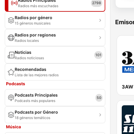
Radios Principales
2798
Radios más escuchadas
Radios por género
Emisor
15 géneros musicales
Radios por regiones
Radios locales
Noticias
101
Radios noticiosas
Recomendadas
Lista de las mejores radios
Podcasts
3AW 
Podcasts Principales
50
Podcasts más populares
Podcasts por Género
18 géneros temáticos
Música