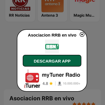
RR Noticias
Antena 3
Magic Music
Asociacion RRB en vivo
DESCARGAR APP
Asociacion RRB en vivo