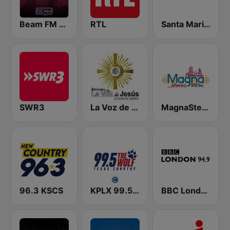
Beam FM - Adult Hits
RTL
Santa Maria de la Paz 1560 AM
SWR3
La Voz de Jesús
MagnaStereo
96.3 KSCS
KPLX 99.5 The Wolf FM
BBC London