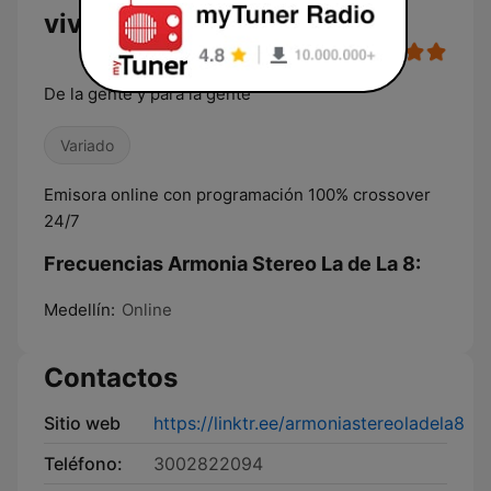
vivo
De la gente y para la gente
Variado
Emisora online con programación 100% crossover
24/7
Frecuencias Armonia Stereo La de La 8:
Medellín:
Online
Contactos
Sitio web
https://linktr.ee/armoniastereoladela8
Teléfono:
3002822094