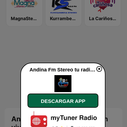
MagnaStereo
Kurrambera Stereo
La Cariñosa Armenia
Andina Fm Stereo tu radio en vivo
DESCARGAR APP
Andina Fm Stereo tu radio en