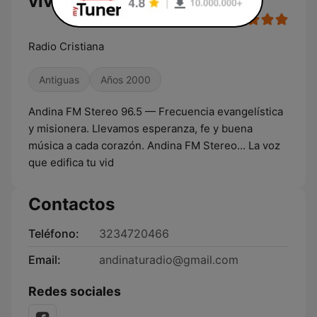
vivo
Radio Cristiana
Antiguas
Años 2000
Andina FM Stereo 96.5 — Frecuencia evangelística
y misionera. Llevamos esperanza, fe y buena
música a cada corazón. Andina FM Stereo... La voz
que edifica tu vid
Contactos
Teléfono:
3234720466
Email:
andinaturadio@gmail.com
Redes sociales