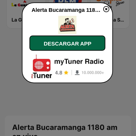
Alerta Bucaramanga 1180 am en vivo
La Guapachosa 105.1 FM
RFM
Olímpica Stereo Montería 90.5 FM
DESCARGAR APP
Alerta Bucaramanga 1180 am