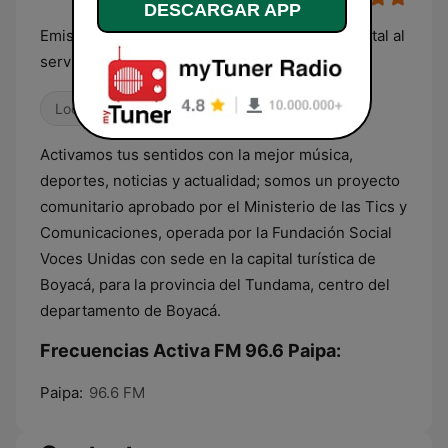
DESCARGAR APP
Emisora comunitaria de incidencia departamental al
servicio de la gente
Locales
Latino
Activamos tus sentidos con la mejor música,
deportes, noticias y actualidad; somos un proyecto
comunitario aprobado por el Ministerio de las Tics y
Comunicaciones, operada por la Fundación Social
Voces Unidas con sede en la capital turística de
Boyacá, para la provincia del Tundama, centro del
departamento de Boyacá.
Frecuencias Activa FM 96.6 Paipa:
Paipa:
96.6 FM