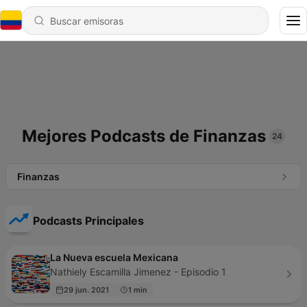
Mejores Podcasts de Finanzas
24
Finanzas
Podcasts Principales
La Nueva escuela Mexicana
Nathiely Escamilla Jimenez - Episodio 1
29 jun. 2021
1 min