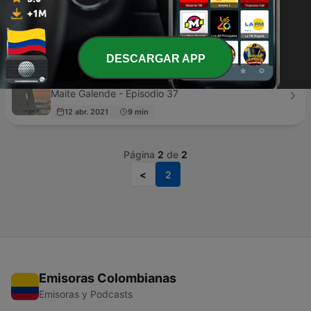
Un jour, un jeune, un talent !
Errol - Episodio 15
22 abr. 2025
9 min
DESCARGAR APP
La Voz del Movimiento
Maite Galende - Episodio 37
12 abr. 2021
9 min
Página
2
de
2
<
2
Emisoras Colombianas
Emisoras y Podcasts