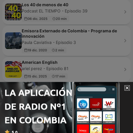
Los 40 de menos de 40
Podcast EL TIEMPO - Episodio 39
06 dic. 2025
20 min
Emisora Externado de Colombia - Programa de
innovación
Paula Caviativa - Episodio 3
19 dic. 2020
2 min
American English
ariel perez - Episodio 81
15 dic. 2025
17 min
Radio Libertad
Radio Libertad - Episodio 2
25 feb. 2024
2 min
Merengue Sin Letra
Merengue sin letra - Episodio 28
14 dic. 2020
54 min